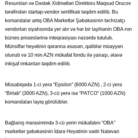
Resursları və Dəstək Xidmətləri Direktoru Maqsud Orucov
tərəfindən startap-vendor sertifikatı təqdim edilib. Bu
komandalar artıq OBA Marketlər Şəbəkəsinin təchizatçı
vendorları siyahısında yer alır və hər bir layihənin OBA-nın
biznes proseslərinə inteqrasiyası nəzərdə tutulub.
Münsiflər heyətinin qərarına əsasən, qaliblər müəyyən
olunub və 10 min AZN mükafat fondu ilə yanaşı, əlavə
inkişaf imkanları təqdim edilib.
Müsabiqədə 1-ci yerə “Epsilon” (6000 AZN) , 2-ci yerə
“Birlab” (3000 AZN), 3-cü yerə isə “PATCO” (1000 AZN)
komandaları layiq görülüblər.
Bağlanış mərasimində 3-cü yerin mükafatını “OBA”
marketlər şəbəkəsinin İdarə Heyətinin sədri Natəvan