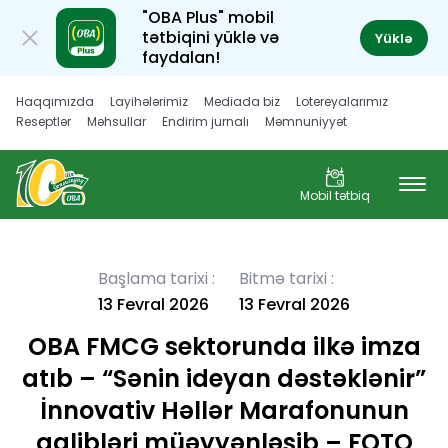
"OBA Plus" mobil
tətbiqini yüklə və
Yüklə
faydalan!
Haqqımızda
Layihələrimiz
Mediada biz
Lotereyalarımız
Reseptlər
Məhsullar
Endirim jurnalı
Məmnuniyyət
Müştəri hüquqları
Karyera
Mobil tətbiq
Başlama tarixi :
Bitmə tarixi :
13 Fevral 2026
13 Fevral 2026
OBA FMCG sektorunda ilkə imza
atıb – “Sənin ideyan dəstəklənir”
İnnovativ Həllər Marafonunun
qalibləri müəyyənləşib – FOTO