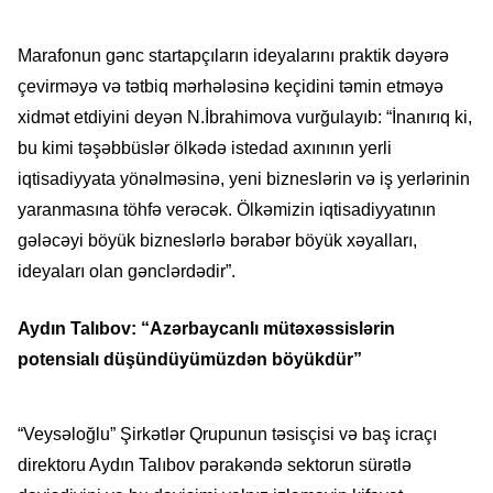
Marafonun gənc startapçıların ideyalarını praktik dəyərə
çevirməyə və tətbiq mərhələsinə keçidini təmin etməyə
xidmət etdiyini deyən N.İbrahimova vurğulayıb: “İnanırıq ki,
bu kimi təşəbbüslər ölkədə istedad axınının yerli
iqtisadiyyata yönəlməsinə, yeni bizneslərin və iş yerlərinin
yaranmasına töhfə verəcək. Ölkəmizin iqtisadiyyatının
gələcəyi böyük bizneslərlə bərabər böyük xəyalları,
ideyaları olan gənclərdədir”.
Aydın Talıbov: “Azərbaycanlı mütəxəssislərin
potensialı düşündüyümüzdən böyükdür”
“Veysəloğlu” Şirkətlər Qrupunun təsisçisi və baş icraçı
direktoru Aydın Talıbov pərakəndə sektorun sürətlə