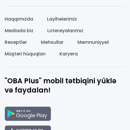
Haqqımızda
Layihələrimiz
Mediada biz
Lotereyalarımız
Reseptlər
Məhsullar
Məmnuniyyət
Müştəri hüquqları
Karyera
"OBA Plus" mobil tətbiqini yüklə
və faydalan!
Get it on
Google Play
Available on the