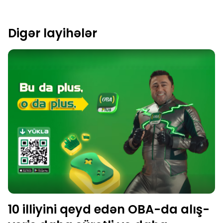
Digər layihələr
10 illiyini qeyd edən OBA-da alış-