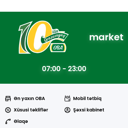
market
07:00 - 23:00
Ən yaxın OBA
Mobil tətbiq
Xüsusi təkliflər
Şəxsi kabinet
Əlaqə