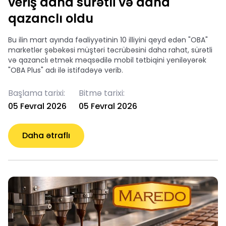
veriş daha sürətli və daha
qazanclı oldu
Bu ilin mart ayında fəaliyyətinin 10 illiyini qeyd edən "OBA"
marketlər şəbəkəsi müştəri təcrübəsini daha rahat, sürətli
və qazanclı etmək məqsədilə mobil tətbiqini yeniləyərək
"OBA Plus" adı ilə istifadəyə verib.
Başlama tarixi:
Bitmə tarixi:
05 Fevral 2026
05 Fevral 2026
Daha ətraflı