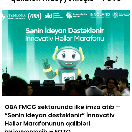
OBA FMCG sektorunda ilkə imza atıb –
“Sənin ideyan dəstəklənir” İnnovativ
Həllər Marafonunun qalibləri
müəyyənləşib – FOTO