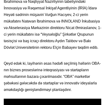
İbrahimova və Nəqliyyat Nazirliyinin tabeliyindəki
İnnovasiya və Rəqəmsal İnkişaf Agentliyinin (İRİA) İdarə
Heyəti sədrinin müşaviri Vurğun Hacıyev, 2-ci yerin
mükafatını Natəvan İbrahimova və INNOLAND İnkubasiya
və Akselerasiya Mərkəzinin direktoru Nicat Əmiraslanov, 1-
ci yerin mükafatını isə “Veysəloğlu” Şirkətlər Qrupunun
təsisçisi və baş icraçı direktoru Aydın Talıbov və Bakı
Dövlət Universitetinin rektoru Elçin Babayev təqdim edib.
Qeyd edək ki, layihənin əsas hədəfi seçilmiş həllərin OBA-
nın biznes proseslərinə inteqrasiyası və startapların
məhsullarının bazara çıxarılmasıdır. “OBA” marketlər
şəbəkəsi gələcəkdə də startaplar və innovativ ideyalarla
əməkdaşlığı genişləndirməyi planlaşdırır.