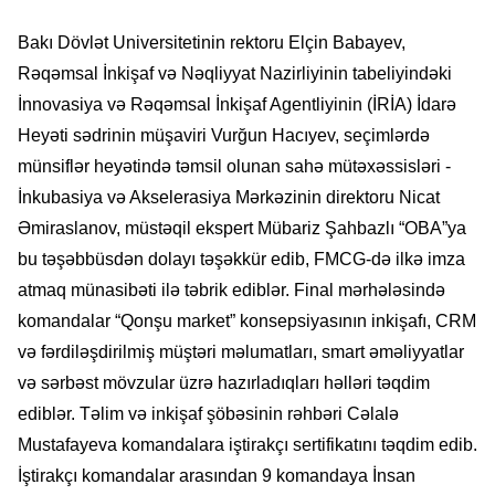
Bakı Dövlət Universitetinin rektoru Elçin Babayev,
Rəqəmsal İnkişaf və Nəqliyyat Nazirliyinin tabeliyindəki
İnnovasiya və Rəqəmsal İnkişaf Agentliyinin (İRİA) İdarə
Heyəti sədrinin müşaviri Vurğun Hacıyev, seçimlərdə
münsiflər heyətində təmsil olunan sahə mütəxəssisləri -
İnkubasiya və Akselerasiya Mərkəzinin direktoru Nicat
Əmiraslanov, müstəqil ekspert Mübariz Şahbazlı “OBA”ya
bu təşəbbüsdən dolayı təşəkkür edib, FMCG-də ilkə imza
atmaq münasibəti ilə təbrik ediblər. Final mərhələsində
komandalar “Qonşu market” konsepsiyasının inkişafı, CRM
və fərdiləşdirilmiş müştəri məlumatları, smart əməliyyatlar
və sərbəst mövzular üzrə hazırladıqları həlləri təqdim
ediblər. Təlim və inkişaf şöbəsinin rəhbəri Cəlalə
Mustafayeva komandalara iştirakçı sertifikatını təqdim edib.
İştirakçı komandalar arasından 9 komandaya İnsan