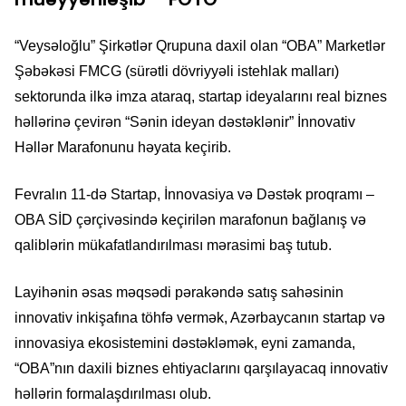
“Veysəloğlu” Şirkətlər Qrupuna daxil olan “OBA” Marketlər
Şəbəkəsi FMCG (sürətli dövriyyəli istehlak malları)
sektorunda ilkə imza ataraq, startap ideyalarını real biznes
həllərinə çevirən “Sənin ideyan dəstəklənir” İnnovativ
Həllər Marafonunu həyata keçirib.
Fevralın 11-də Startap, İnnovasiya və Dəstək proqramı –
OBA SİD çərçivəsində keçirilən marafonun bağlanış və
qaliblərin mükafatlandırılması mərasimi baş tutub.
Layihənin əsas məqsədi pərakəndə satış sahəsinin
innovativ inkişafına töhfə vermək, Azərbaycanın startap və
innovasiya ekosistemini dəstəkləmək, eyni zamanda,
“OBA”nın daxili biznes ehtiyaclarını qarşılayacaq innovativ
həllərin formalaşdırılması olub.