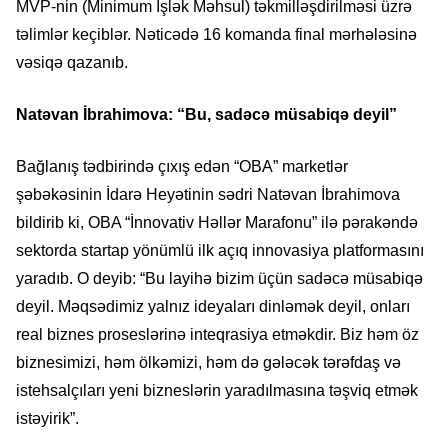
MVP-nin (Minimum İşlək Məhsul) təkmilləşdirilməsi üzrə
təlimlər keçiblər. Nəticədə 16 komanda final mərhələsinə
vəsiqə qazanıb.
Natəvan İbrahimova: “Bu, sadəcə müsabiqə deyil”
Bağlanış tədbirində çıxış edən “OBA” marketlər
şəbəkəsinin İdarə Heyətinin sədri Natəvan İbrahimova
bildirib ki, OBA “İnnovativ Həllər Marafonu” ilə pərakəndə
sektorda startap yönümlü ilk açıq innovasiya platformasını
yaradıb. O deyib: “Bu layihə bizim üçün sadəcə müsabiqə
deyil. Məqsədimiz yalnız ideyaları dinləmək deyil, onları
real biznes proseslərinə inteqrasiya etməkdir. Biz həm öz
biznesimizi, həm ölkəmizi, həm də gələcək tərəfdaş və
istehsalçıları yeni bizneslərin yaradılmasına təşviq etmək
istəyirik”.