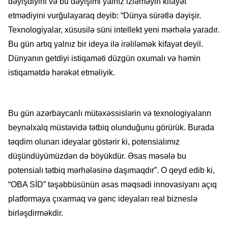
dəyişdiyini və bu dəyişimi yalnız izləməyin kifayət
etmədiyini vurğulayaraq deyib: “Dünya sürətlə dəyişir.
Texnologiyalar, xüsusilə süni intellekt yeni mərhələ yaradır.
Bu gün artıq yalnız bir ideya ilə irəliləmək kifayət deyil.
Dünyanın getdiyi istiqaməti düzgün oxumalı və həmin
istiqamətdə hərəkət etməliyik.
Bu gün azərbaycanlı mütəxəssislərin və texnologiyaların
beynəlxalq müstəvidə tətbiq olunduğunu görürük. Burada
təqdim olunan ideyalar göstərir ki, potensialımız
düşündüyümüzdən də böyükdür. Əsas məsələ bu
potensialı tətbiq mərhələsinə daşımaqdır”. O qeyd edib ki,
“OBA SİD” təşəbbüsünün əsas məqsədi innovasiyanı açıq
platformaya çıxarmaq və gənc ideyaları real bizneslə
birləşdirməkdir.