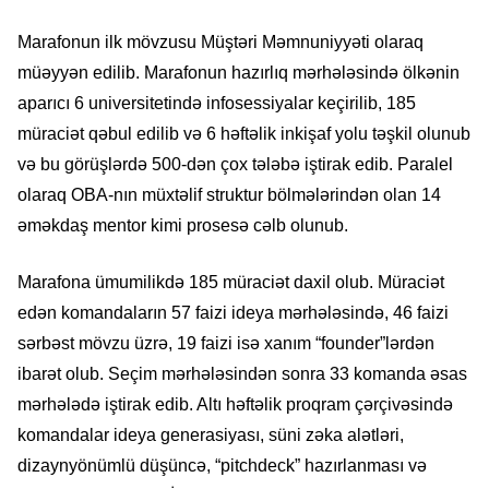
Marafonun ilk mövzusu Müştəri Məmnuniyyəti olaraq
müəyyən edilib. Marafonun hazırlıq mərhələsində ölkənin
aparıcı 6 universitetində infosessiyalar keçirilib, 185
müraciət qəbul edilib və 6 həftəlik inkişaf yolu təşkil olunub
və bu görüşlərdə 500-dən çox tələbə iştirak edib. Paralel
olaraq OBA-nın müxtəlif struktur bölmələrindən olan 14
əməkdaş mentor kimi prosesə cəlb olunub.
Marafona ümumilikdə 185 müraciət daxil olub. Müraciət
edən komandaların 57 faizi ideya mərhələsində, 46 faizi
sərbəst mövzu üzrə, 19 faizi isə xanım “founder”lərdən
ibarət olub. Seçim mərhələsindən sonra 33 komanda əsas
mərhələdə iştirak edib. Altı həftəlik proqram çərçivəsində
komandalar ideya generasiyası, süni zəka alətləri,
dizaynyönümlü düşüncə, “pitchdeck” hazırlanması və