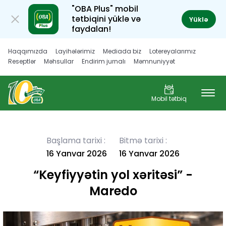
"OBA Plus" mobil
tətbiqini yüklə və
Yüklə
faydalan!
Haqqımızda
Layihələrimiz
Mediada biz
Lotereyalarımız
Reseptlər
Məhsullar
Endirim jurnalı
Məmnuniyyət
Müştəri hüquqları
Karyera
Mobil tətbiq
Başlama tarixi :
Bitmə tarixi :
16 Yanvar 2026
16 Yanvar 2026
“Keyfiyyətin yol xəritəsi” -
Maredo