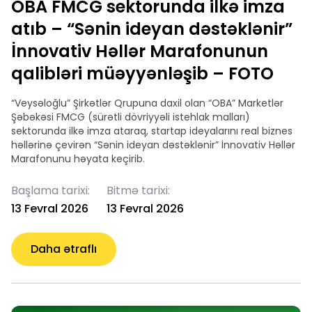
OBA FMCG sektorunda ilkə imza
atıb – “Sənin ideyan dəstəklənir”
İnnovativ Həllər Marafonunun
qalibləri müəyyənləşib – FOTO
“Veysəloğlu” Şirkətlər Qrupuna daxil olan “OBA” Marketlər
Şəbəkəsi FMCG (sürətli dövriyyəli istehlak malları)
sektorunda ilkə imza ataraq, startap ideyalarını real biznes
həllərinə çevirən “Sənin ideyan dəstəklənir” İnnovativ Həllər
Marafonunu həyata keçirib.
Başlama tarixi:
Bitmə tarixi:
13 Fevral 2026
13 Fevral 2026
Daha ətraflı