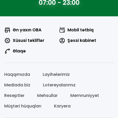
07:00 - 23:00
Ən yaxın OBA
Mobil tətbiq
Xüsusi təkliflər
Şəxsi kabinet
Əlaqə
Haqqımızda
Layihələrimiz
Mediada biz
Lotereyalarımız
Reseptlər
Məhsullar
Məmnuniyyət
Müştəri hüquqları
Karyera