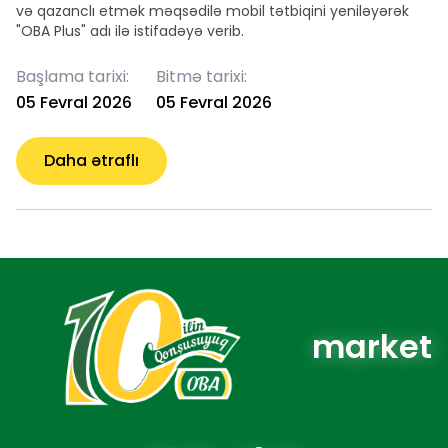
və qazanclı etmək məqsədilə mobil tətbiqini yeniləyərək
"OBA Plus" adı ilə istifadəyə verib.
Başlama tarixi:
Bitmə tarixi:
05 Fevral 2026
05 Fevral 2026
Daha ətraflı
market