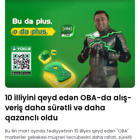
10 illiyini qeyd edən OBA-da alış-
veriş daha sürətli və daha
qazanclı oldu
Bu ilin mart ayında fəaliyyətinin 10 illiyini qeyd edən "OBA"
marketlər şəbəkəsi müştəri təcrübəsini daha rahat, sürətli