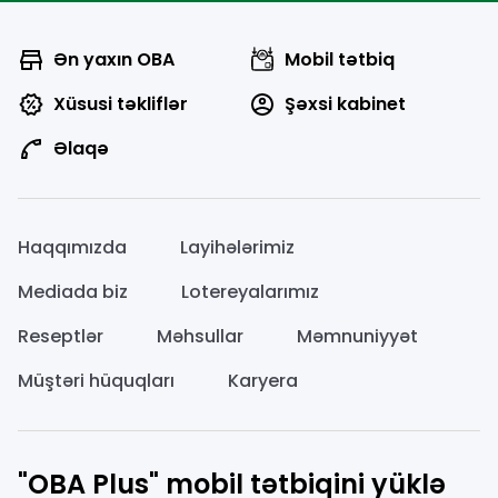
Ən yaxın OBA
Mobil tətbiq
Xüsusi təkliflər
Şəxsi kabinet
Əlaqə
Haqqımızda
Layihələrimiz
Mediada biz
Lotereyalarımız
Reseptlər
Məhsullar
Məmnuniyyət
Müştəri hüquqları
Karyera
"OBA Plus" mobil tətbiqini yüklə