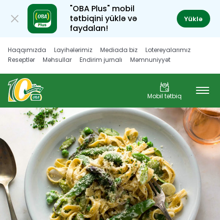
"OBA Plus" mobil
tətbiqini yüklə və
Yüklə
faydalan!
Haqqımızda
Layihələrimiz
Mediada biz
Lotereyalarımız
Reseptlər
Məhsullar
Endirim jurnalı
Məmnuniyyət
Müştəri hüquqları
Karyera
Mobil tətbiq