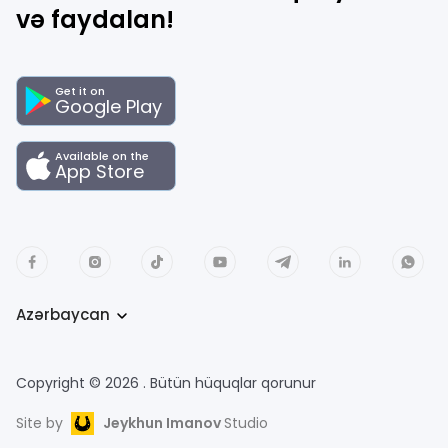
və faydalan!
Get it on
Google Play
Available on the
App Store
Azərbaycan
Copyright © 2026 . Bütün hüquqlar qorunur
Site by
Jeykhun Imanov
Studio