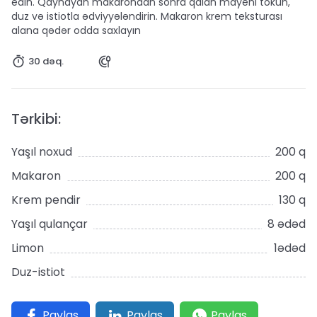
edin. Qaynayan makarondan sonra qalan mayeni tökün,
duz və istiotla ədviyyələndirin. Makaron krem teksturası
alana qədər odda saxlayın
30 dəq.
Tərkibi:
Yaşıl noxud
200 q
Makaron
200 q
Krem pendir
130 q
Yaşıl qulançar
8 ədəd
Limon
1ədəd
Duz-istiot
Paylaş
Paylaş
Paylaş