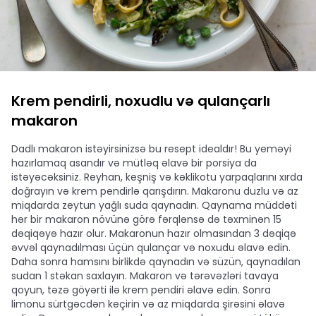
Krem pendirli, noxudlu və qulançarlı
makaron
Dadlı makaron istəyirsinizsə bu resept idealdır! Bu yeməyi
hazırlamaq asandır və mütləq əlavə bir porsiya da
istəyəcəksiniz. Reyhan, keşniş və kəklikotu yarpaqlarını xırda
doğrayın və krem pendirlə qarışdırın. Makaronu duzlu və az
miqdarda zeytun yağlı suda qaynadın. Qaynama müddəti
hər bir makaron növünə görə fərqlənsə də təxminən 15
dəqiqəyə hazır olur. Makaronun hazır olmasından 3 dəqiqə
əvvəl qaynadılması üçün qulançar və noxudu əlavə edin.
Daha sonra hamsını birlikdə qaynadın və süzün, qaynadılan
sudan 1 stəkan saxlayın. Makaron və tərəvəzləri tavaya
qoyun, təzə göyərti ilə krem ​​pendiri əlavə edin. Sonra
limonu sürtgəcdən keçirin və az miqdarda şirəsini əlavə