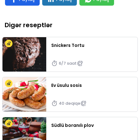
Digər reseptlər
Snickers Tortu
6/7 saat
Ev üsulu sosis
40 dəqiqə
Südlü boranılı plov