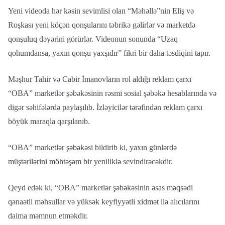
Yeni videoda hər kəsin sevimlisi olan “Məhəllə”nin Eliş və
Roşkası yeni köçən qonşularını təbrikə gəlirlər və marketdə
qonşuluq dəyərini görürlər. Videonun sonunda “Uzaq
qohumdansa, yaxın qonşu yaxşıdır” fikri bir daha təsdiqini tapır.
Məşhur Tahir və Cabir İmanovların rol aldığı reklam çarxı
“OBA” marketlər şəbəkəsinin rəsmi sosial şəbəkə hesablarında və
digər səhifələrdə paylaşılıb. İzləyicilər tərəfindən reklam çarxı
böyük maraqla qarşılanıb.
“OBA” marketlər şəbəkəsi bildirib ki, yaxın günlərdə
müştərilərini möhtəşəm bir yeniliklə sevindirəcəkdir.
Qeyd edək ki, “OBA” marketlər şəbəkəsinin əsas məqsədi
qənaətli məhsullar və yüksək keyfiyyətli xidmət ilə alıcılarını
daima məmnun etməkdir.