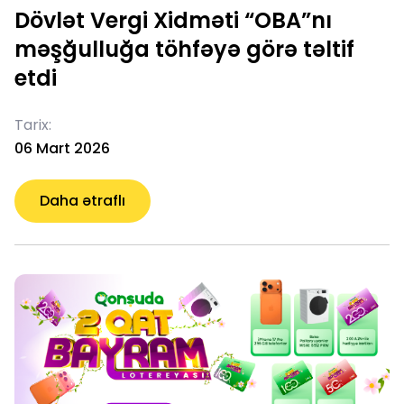
Dövlət Vergi Xidməti “OBA”nı
məşğulluğa töhfəyə görə təltif
etdi
Tarix:
06 Mart 2026
Daha ətraflı