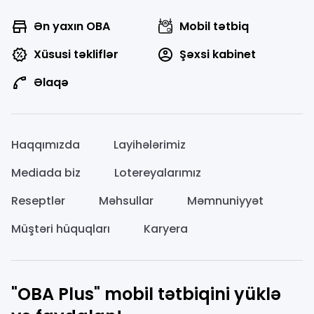
Ən yaxın OBA
Mobil tətbiq
Xüsusi təkliflər
Şəxsi kabinet
Əlaqə
Haqqımızda
Layihələrimiz
Mediada biz
Lotereyalarımız
Reseptlər
Məhsullar
Məmnuniyyət
Müştəri hüquqları
Karyera
"OBA Plus" mobil tətbiqini yüklə