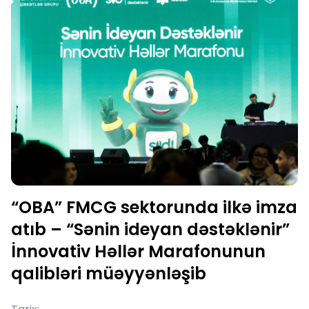
“OBA” FMCG sektorunda ilkə imza
atıb – “Sənin ideyan dəstəklənir”
İnnovativ Həllər Marafonunun
qalibləri müəyyənləşib