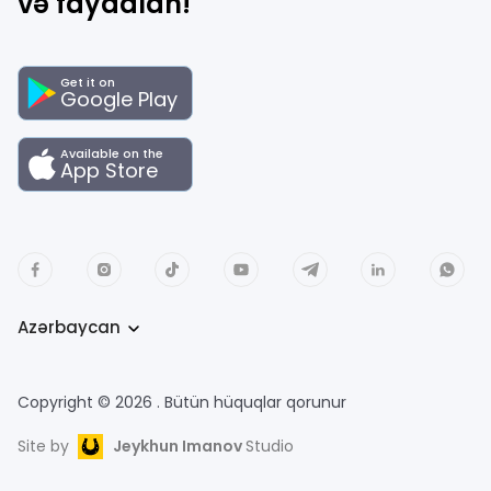
və faydalan!
Get it on
Google Play
Available on the
App Store
Azərbaycan
Copyright © 2026 . Bütün hüquqlar qorunur
Site by
Jeykhun Imanov
Studio