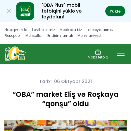
"OBA Plus" mobil
tətbiqini yüklə və
Yüklə
faydalan!
Haqqımızda
Layihələrimiz
Mediada biz
Lotereyalarımız
Reseptlər
Məhsullar
Endirim jurnalı
Məmnuniyyət
Müştəri hüquqları
Karyera
Mobil tətbiq
Tarix:
06 Oktyabr 2021
“OBA” market Eliş və Roşkaya
“qonşu” oldu